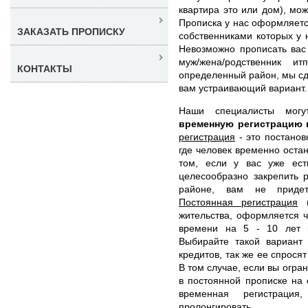
квартира это или дом), мо
Прописка у нас оформляетс
ЗАКАЗАТЬ ПРОПИСКУ
собственниками которых у 
Невозможно прописать вас
муж/жена/родственник и
КОНТАКТЫ
определенный район, мы сд
вам устраивающий вариант.
Наши специалисты мог
временную регистрацию 
регистрация
- это постанов
где человек временно оста
том, если у вас уже ес
целесообразно закрепить 
районе, вам не придет
Постоянная регистрация
(
жительства, оформляется 
времени на 5 - 10 лет 
Выбирайте такой вариант 
кредитов, так же ее спросят
В том случае, если вы огра
в постоянной прописке на 
временная регистраци
пролонгировать.